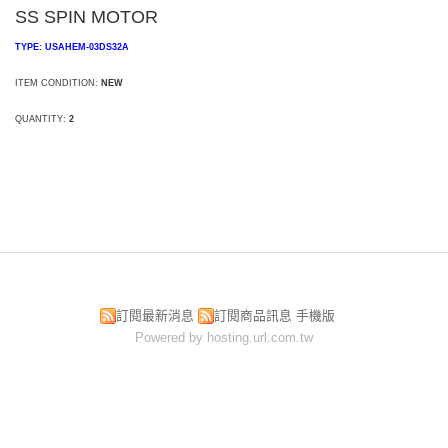
SS SPIN MOTOR
TYPE: USAHEM-03DS32A
ITEM CONDITION:
NEW
QUANTITY:
2
訂閱最新消息
訂閱商品訊息
手機版
Powered by hosting.url.com.tw