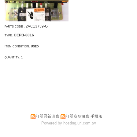
2VC13739-G
PARTS CODE
:
CEPB-8016
TYPE:
ITEM CONDITION:
USED
QUANTITY:
1
訂閱最新消息
訂閱商品訊息
手機版
Powered by hosting.url.com.tw