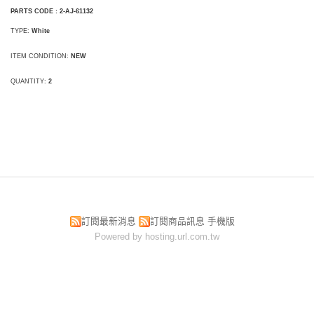
PARTS CODE
:
2-AJ-61132
TYPE:
White
ITEM CONDITION:
NEW
QUANTITY:
2
訂閱最新消息
訂閱商品訊息
手機版
Powered by hosting.url.com.tw