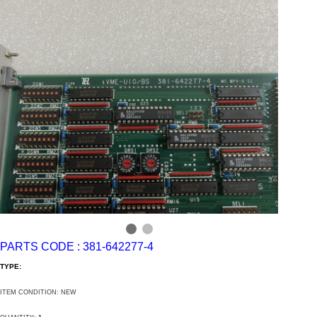
PARTS CODE : 381-642277-4
TYPE:
ITEM CONDITION: NEW