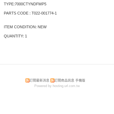
TYPE:7000CTYNDFMP5
PARTS CODE : T022-001774-1
ITEM CONDITION: NEW
QUANTITY: 1
訂閱最新消息
訂閱商品訊息
手機版
Powered by hosting.url.com.tw