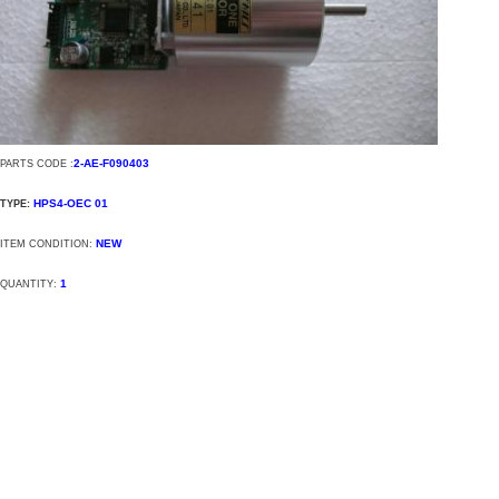
2-AE-F090403
PARTS CODE :
HPS4-OEC 01
TYPE:
NEW
ITEM CONDITION:
1
QUANTITY: