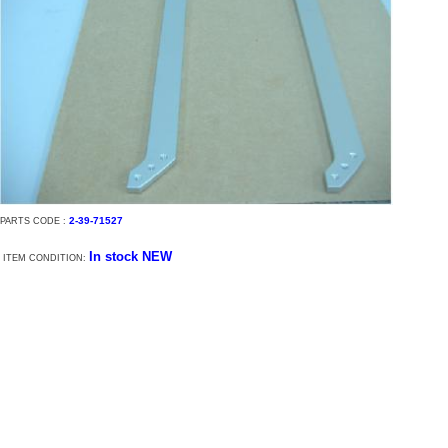
2-39-71527
PARTS CODE :
In stock
NEW
ITEM CONDITION: