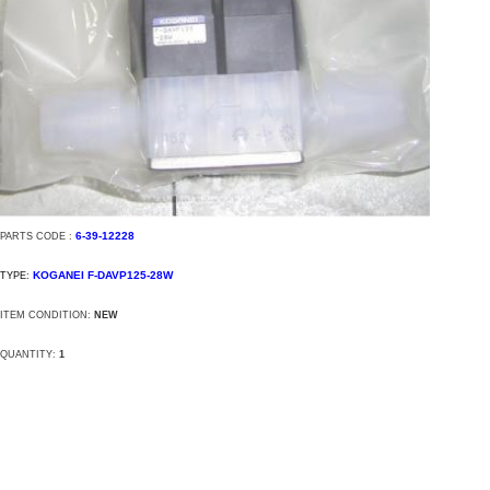
6-39-12228
PARTS CODE :
KOGANEI F-DAVP125-28W
TYPE:
ITEM CONDITION:
NEW
QUANTITY:
1