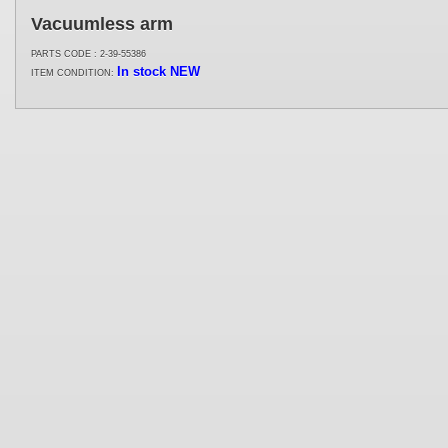
Vacuumless arm
PARTS CODE : 2-39-55386
In stock
NEW
ITEM CONDITION: