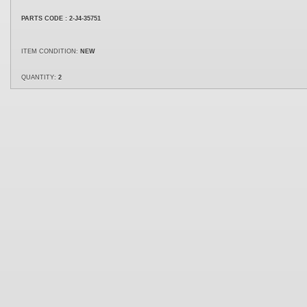
PARTS CODE
:
2-J4-35751
ITEM CONDITION:
NEW
QUANTITY:
2