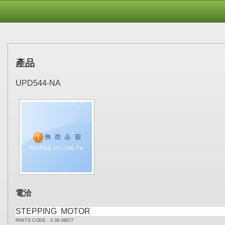
產品
UPD544-NA
電洽
STEPPING MOTOR
PARTS CODE : 2-39-39977