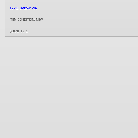
TYPE: UPD544-NA
ITEM CONDITION: NEW
QUANTITY:
1