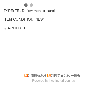
TYPE: TEL DI flow monitor panel
ITEM CONDITION: NEW
QUANTITY: 1
訂閱最新消息
訂閱商品訊息
手機版
Powered by hosting.url.com.tw