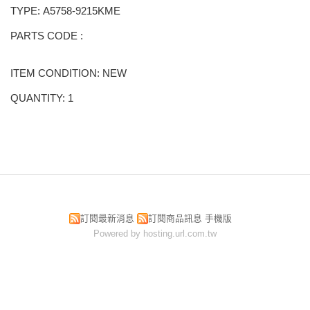
TYPE: A5758-9215KME
PARTS CODE :
ITEM CONDITION: NEW
QUANTITY: 1
訂閱最新消息
訂閱商品訊息
手機版
Powered by hosting.url.com.tw