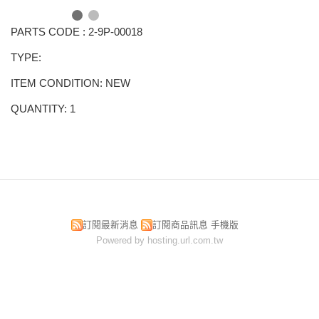
PARTS CODE : 2-9P-00018
TYPE:
ITEM CONDITION: NEW
QUANTITY: 1
訂閱最新消息
訂閱商品訊息
手機版
Powered by hosting.url.com.tw